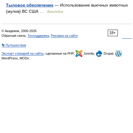
Тыловое обеспечение
— Использование вьючных животных
(мулов) ВС США …
Википедия
© Академик, 2000-2026
18+
Обратная связь:
Техподдержка
,
Реклама на сайте
👣 Путешествия
Экспорт словарей на сайты
, сделанные на PHP,
Joomla,
Drupal,
WordPress, MODx.